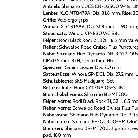
Antrieb:
Shimano CUES CN-LG500 9-11s, L
Lenker:
XLC MTB479A, Dia. 31.8 mm, Rise: 2
Griffe:
Velo ergo grips
Vorbau:
XLC ST58A, Dia. 31.8 mm, L: 90 mm,
Steuersatz:
Winora VP-B307AC SBL
Felgen:
Rodi Black Rock 21, 32H, 6,5 mm Valv
Reifen:
Schwalbe Road Cruiser Plus Puncturegu
Nabe:
Shimano Hub Dynamo DH-3D37-QRx1
QRx135 mm, 32H, Centerlock, HG
Speichen:
Sapim Leader Dia. 2.0 mm
Sattelstütze:
Winora SP-DC1, Dia. 27.2 mm, L
Schutzbleche:
SKS Mudguard-Set
Kettenschutz:
Horn CATENA 05-3 48T
Bremshebel vorne:
Shimano BL-MT200
Felgen vorne:
Rodi Black Rock 21, 32H, 6,5 m
Reifen vorne:
Schwalbe Road Cruiser Plus Punc
Nabe vorne:
Shimano Hub Dynamo DH-3D37
Nabe hinten:
Shimano FH-QC300-HM QRx135
Bremsen:
Shimano BR-MT200, 2 pistons, res
pad, 160 mm