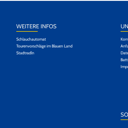
WEITERE INFOS
UN
Schlauchautomat
Kont
Tourenvorschläge im Blauen Land
Anfa
Stadtradln
Dat
Batt
Imp
SO