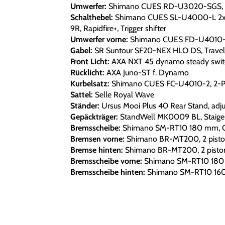
Umwerfer:
Shimano CUES RD-U3020-SGS, 9
Schalthebel:
Shimano CUES SL-U4000-L 2x9s,
9R, Rapidfire+, Trigger shifter
Umwerfer vorne:
Shimano CUES FD-U4010-L
Gabel:
SR Suntour SF20-NEX HLO DS, Trave
Front Licht:
AXA NXT 45 dynamo steady swit
Rücklicht:
AXA Juno-ST f. Dynamo
Kurbelsatz:
Shimano CUES FC-U4010-2, 2-Pi
Sattel:
Selle Royal Wave
Ständer:
Ursus Mooi Plus 40 Rear Stand, adju
Gepäckträger:
StandWell MK0009 BL, Staiger
Bremsscheibe:
Shimano SM-RT10 180 mm, Ce
Bremsen vorne:
Shimano BR-MT200, 2 piston
Bremse hinten:
Shimano BR-MT200, 2 piston
Bremsscheibe vorne:
Shimano SM-RT10 180 
Bremsscheibe hinten:
Shimano SM-RT10 160