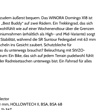
. Und zudem äußerst bequem. Das WINORA Domingo X18 ist
d „Best Buddy“ auf zwei Rädern. Ein Trekkingrad, das sich
 wohlfühlt wie auf einer Wochenendtour über die Grenzen
iniumrahmen (erhältlich als High- und Mid-Variante) sorgt
d Stabilität, während die SR Suntour Federgabel mit 63 mm
cheln ins Gesicht zaubert. Schutzbleche für
 was du unterwegs brauchst? Beleuchtung mit StVZO-
zum: Ein Bike, das sich auf jedem Terrain pudelwohl fühlt
er Radreisetaschen unterwegs bist. Ein Fahrrad für alles
ector
 mm, HOLLOWTECH II, BSA, BSA 68
11-36T