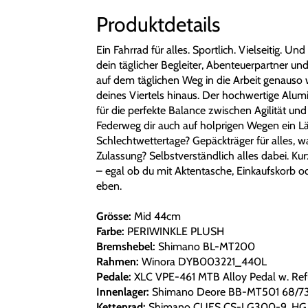
Produktdetails
Ein Fahrrad für alles. Sportlich. Vielseitig
dein täglicher Begleiter, Abenteuerpartner un
auf dem täglichen Weg in die Arbeit genauso
deines Viertels hinaus. Der hochwertige Alum
für die perfekte Balance zwischen Agilität un
Federweg dir auch auf holprigen Wegen ein Lä
Schlechtwettertage? Gepäckträger für alles,
Zulassung? Selbstverständlich alles dabei. Kur
– egal ob du mit Aktentasche, Einkaufskorb od
eben.
Grösse:
Mid 44cm
Farbe:
PERIWINKLE PLUSH
Bremshebel:
Shimano BL-MT200
Rahmen:
Winora DYB003221_440L
Pedale:
XLC VPE-461 MTB Alloy Pedal w. Refl
Innenlager:
Shimano Deore BB-MT501 68/73
Kettenrad:
Shimano CUES CS-LG300-9, HG, 