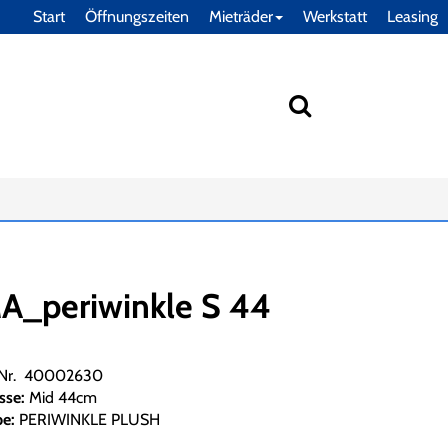
Start
Öffnungszeiten
Mieträder
Werkstatt
Leasing
_periwinkle S 44
.Nr. 40002630
sse:
Mid 44cm
be:
PERIWINKLE PLUSH