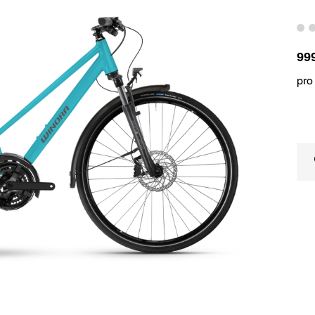
99
pro 