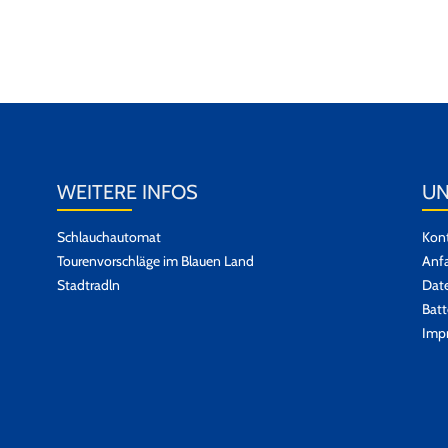
WEITERE INFOS
UN
Schlauchautomat
Kont
Tourenvorschläge im Blauen Land
Anfa
Stadtradln
Dat
Batt
Imp