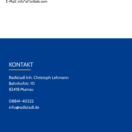
E-Mail: info*at*ortlieb.com
KONTAKT
Radlstadl Inh. Christoph Lehmann
Bahnhofstr. 10
82418 Murnau
08841-40222
info@radlstadl.de