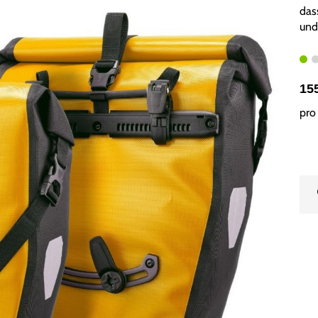
das
und
15
pro 