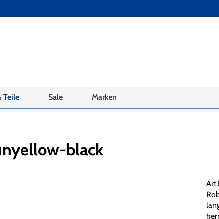
 Teile
Sale
Marken
sunyellow-black
Art
Rob
lan
her