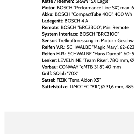
Kette / Riemen:
SRAM "SX Eagle"
Motor:
BOSCH "Performance Line SX", max.
Akku:
BOSCH "CompactTube 400", 400 Wh
Ladegerät:
BOSCH 4 A
Remote:
BOSCH "BRC3300", Mini Remote
System Interface:
BOSCH "BRC3100"
Sensor:
Tretkraftmessung im Motor + Geschwi
Reifen V.R.:
SCHWALBE "Magic Mary", 62-62
Reifen H.R.:
SCHWALBE "Hans Dampf", 60-
Lenker:
LEVELNINE "Team Riser", 780 mm, Ø 
Vorbau:
CONWAY "eMTB 31,8", 40 mm
Griff:
SQlab "70X"
Sattel:
FIZIK "Terra Aidon X5"
Sattelstütze:
LIMOTEC "A1L", Ø 31,6 mm, 485