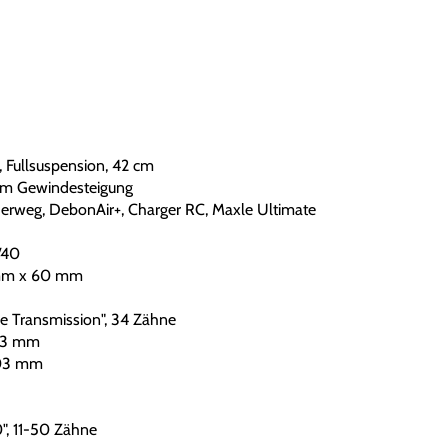
 Fullsuspension, 42 cm
mm Gewindesteigung
rweg, DebonAir+, Charger RC, Maxle Ultimate
/40
 mm x 60 mm
 Transmission", 34 Zähne
03 mm
03 mm
, 11-50 Zähne