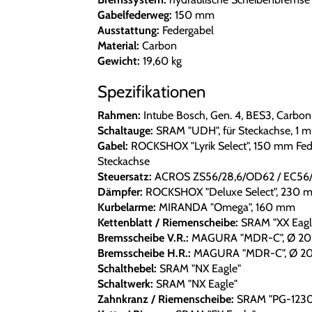
Gabelfederweg:
150 mm
Ausstattung:
Federgabel
Material:
Carbon
Gewicht:
19,60 kg
Spezifikationen
Rahmen:
Intube Bosch, Gen. 4, BES3, Carbon,
Schaltauge:
SRAM "UDH", für Steckachse, 1 
Gabel:
ROCKSHOX "Lyrik Select", 150 mm Fede
Steckachse
Steuersatz:
ACROS ZS56/28,6/OD62 / EC56
Dämpfer:
ROCKSHOX "Deluxe Select", 230
Kurbelarme:
MIRANDA "Omega", 160 mm
Kettenblatt / Riemenscheibe:
SRAM "XX Eagle
Bremsscheibe V.R.:
MAGURA "MDR-C", Ø 2
Bremsscheibe H.R.:
MAGURA "MDR-C", Ø 2
Schalthebel:
SRAM "NX Eagle"
Schaltwerk:
SRAM "NX Eagle"
Zahnkranz / Riemenscheibe:
SRAM "PG-1230"