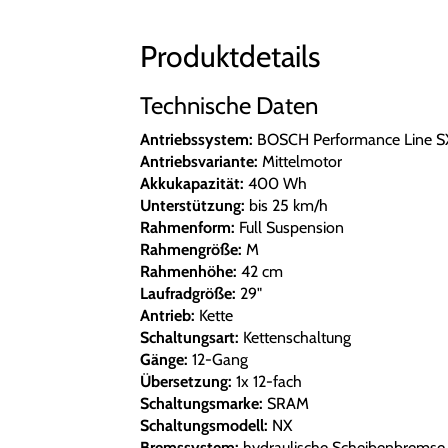
Produktdetails
Technische Daten
Antriebssystem:
BOSCH Performance Line S
Antriebsvariante:
Mittelmotor
Akkukapazität:
400 Wh
Unterstützung:
bis 25 km/h
Rahmenform:
Full Suspension
Rahmengröße:
M
Rahmenhöhe:
42 cm
Laufradgröße:
29"
Antrieb:
Kette
Schaltungsart:
Kettenschaltung
Gänge:
12-Gang
Übersetzung:
1x 12-fach
Schaltungsmarke:
SRAM
Schaltungsmodell:
NX
Bremssystem:
hydraulische Scheibenbremse