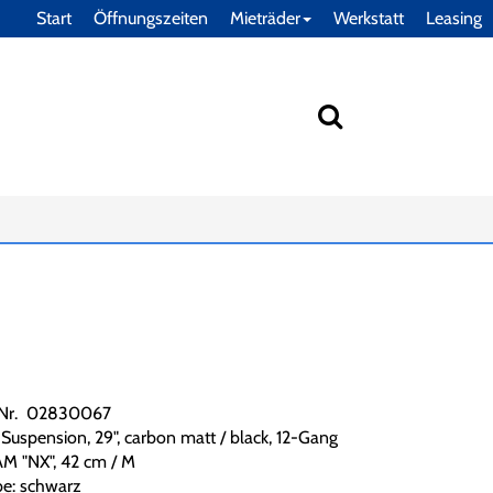
Start
Öffnungszeiten
Mieträder
Werkstatt
Leasing
.Nr. 02830067
l Suspension, 29", carbon matt / black, 12-Gang
M "NX", 42 cm / M
be: schwarz