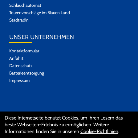
Schlauchautomat
Tourenvorschläge im Blauen Land
Stadtradln
UNSER UNTERNEHMEN
Kontaktformular
Anfahrt
Datenschutz
Batterieentsorgung
Impressum
SOZIALE MEDIEN
Diese Internetseite benutzt Cookies, um Ihren Lesern das
beste Webseiten-Erlebnis zu ermöglichen. Weitere
Informationen finden Sie in unseren
Cookie-Richtlinien
.