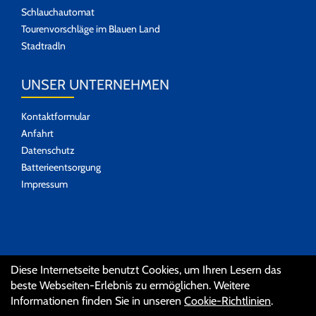
Schlauchautomat
Tourenvorschläge im Blauen Land
Stadtradln
UNSER UNTERNEHMEN
Kontaktformular
Anfahrt
Datenschutz
Batterieentsorgung
Impressum
SOZIALE MEDIEN
Diese Internetseite benutzt Cookies, um Ihren Lesern das
beste Webseiten-Erlebnis zu ermöglichen. Weitere
Informationen finden Sie in unseren
Cookie-Richtlinien
.