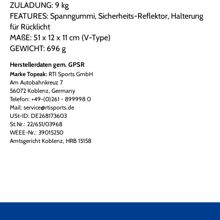
ZULADUNG: 9 kg
FEATURES: Spanngummi, Sicherheits-Reflektor, Halterung
für Rücklicht
MAßE: 51 x 12 x 11 cm (V-Type)
GEWICHT: 696 g
Herstellerdaten gem. GPSR
Marke Topeak:
RTI Sports GmbH
Am Autobahnkreuz 7
56072 Koblenz, Germany
Telefon: +49-(0)261 - 899998 0
Mail: service@rtisports.de
USt-ID: DE268173603
St.Nr.: 22/651/03968
WEEE-Nr.: 39015250
Amtsgericht Koblenz, HRB 15158