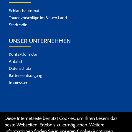
Schlauchautomat
Tourenvorschläge im Blauen Land
Stadtradln
UNSER UNTERNEHMEN
Kontaktformular
Anfahrt
Datenschutz
Batterieentsorgung
Impressum
SOZIALE MEDIEN
Diese Internetseite benutzt Cookies, um Ihren Lesern das
beste Webseiten-Erlebnis zu ermöglichen. Weitere
Informationen finden Sie in unseren
Cookie-Richtlinien
.