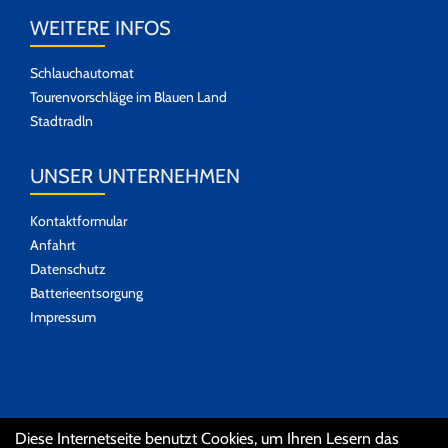
WEITERE INFOS
Schlauchautomat
Tourenvorschläge im Blauen Land
Stadtradln
UNSER UNTERNEHMEN
Kontaktformular
Anfahrt
Datenschutz
Batterieentsorgung
Impressum
SOZIALE MEDIEN
Diese Internetseite benutzt Cookies, um Ihren Lesern das