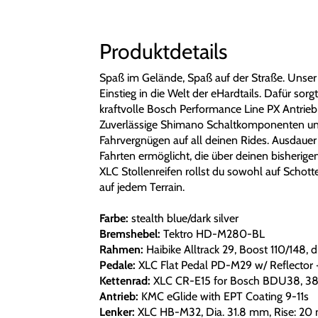
Produktdetails
Spaß im Gelände, Spaß auf der Straße. Unser
Einstieg in die Welt der eHardtails. Dafür sor
kraftvolle Bosch Performance Line PX Antrieb 
Zuverlässige Shimano Schaltkomponenten und
Fahrvergnügen auf all deinen Rides. Ausdauer
Fahrten ermöglicht, die über deinen bisherige
XLC Stollenreifen rollst du sowohl auf Schott
auf jedem Terrain.
Farbe:
stealth blue/dark silver
Bremshebel:
Tektro HD-M280-BL
Rahmen:
Haibike Alltrack 29, Boost 110/148, 
Pedale:
XLC Flat Pedal PD-M29 w/ Reflector +
Kettenrad:
XLC CR-E15 for Bosch BDU38, 38
Antrieb:
KMC eGlide with EPT Coating 9-11s
Lenker:
XLC HB-M32, Dia. 31.8 mm, Rise: 2