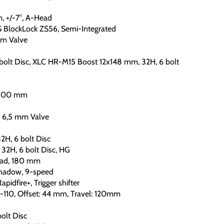
, +/-7°, A-Head
BlockLock ZS56, Semi-Integrated
m Valve
olt Disc, XLC HR-M15 Boost 12x148 mm, 32H, 6 bolt
 300 mm
 6,5 mm Valve
H, 6 bolt Disc
2H, 6 bolt Disc, HG
pad, 180 mm
adow, 9-speed
fire+, Trigger shifter
10, Offset: 44 mm, Travel: 120mm
olt Disc