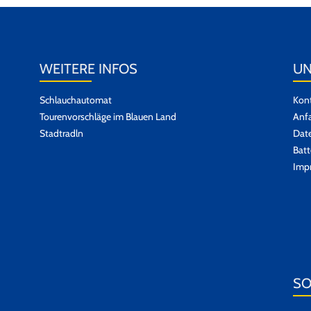
WEITERE INFOS
UN
Schlauchautomat
Kont
Tourenvorschläge im Blauen Land
Anfa
Stadtradln
Dat
Batt
Imp
SO