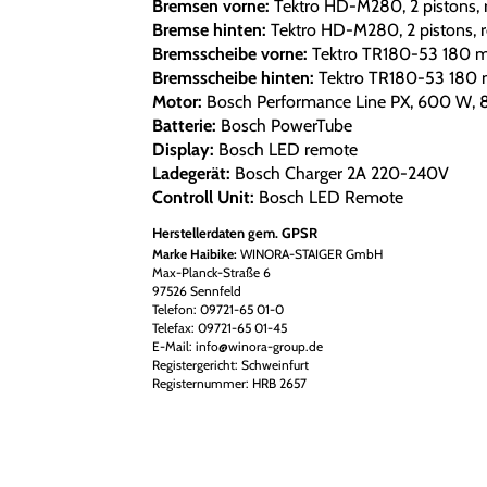
Bremsen vorne:
Tektro HD-M280, 2 pistons, 
Bremse hinten:
Tektro HD-M280, 2 pistons, 
Bremsscheibe vorne:
Tektro TR180-53 180 mm
Bremsscheibe hinten:
Tektro TR180-53 180 m
Motor:
Bosch Performance Line PX, 600 W, 
Batterie:
Bosch PowerTube
Display:
Bosch LED remote
Ladegerät:
Bosch Charger 2A 220-240V
Controll Unit:
Bosch LED Remote
Herstellerdaten gem. GPSR
Marke Haibike:
WINORA-STAIGER GmbH
Max-Planck-Straße 6
97526 Sennfeld
Telefon: 09721-65 01-0
Telefax: 09721-65 01-45
E-Mail: info@winora-group.de
Registergericht: Schweinfurt
Registernummer: HRB 2657