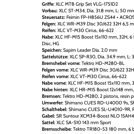
Griffe:
XLC MTB Grip Set VLG-1751D2
Vorbau:
XLC ST-M34, Dia. 31.8 mm, L: 50 mm
Steuersatz:
Feimin FP-H856U ZS44 + ACROS 
Felgen:
XLC WR-M39 Disc 30/622 32H 6,5 m
Reifen:
XLC VT-M30 Cirrus, 66-622
Nabe:
XLC HF-M15 Boost 15x110 mm, 32H, 6 b
Disc, HG
Speichen:
Sapim Leader Dia. 2.0 mm
Sattelstütze:
XLC SP-R30, Dia. 34.9 mm, L:
Bremshebel vorne:
Tektro HD-M280-BL
Felgen vorne:
XLC WR-M39 Disc 30/622 32H
Reifen vorne:
XLC VT-M30 Cirrus, 66-622
Nabe vorne:
XLC HF-M15 Boost 15x110 mm, 32
Nabe hinten:
XLC HR-M15 Boost 12x148 mm, 3
Bremsen:
Tektro HD-M280, 2 pistons, resin 
Umwerfer:
Shimano CUES RD-U4000 9s, Sh
Schalthebel:
Shimano CUES SL-U4010-9R, Rapid
Gabel:
SR Suntour XCM34-Boost NLO 15AH4-1
Sattel:
XLC SA-S10 143 mm Sport
Bremsscheibe:
Tektro TR180-53 180 mm, 6 b