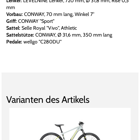
Lenker:
LEVELNINE Lenker, 720 mm, Ø 31,8 mm, Rise 0,5
mm
Vorbau:
CONWAY, 70 mm lang, Winkel 7°
Griff:
CONWAY "Sport"
Sattel:
Selle Royal "Vivo", Athletic
Sattelstütze:
CONWAY, Ø 31,6 mm, 350 mm lang
Pedale:
wellgo "C280DU"
Varianten des Artikels