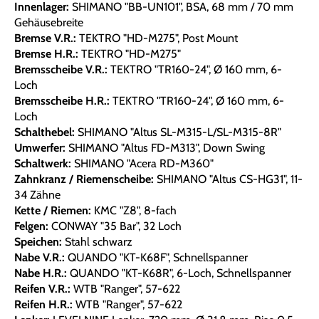
Innenlager:
SHIMANO "BB-UN101", BSA, 68 mm / 70 mm
Gehäusebreite
Bremse V.R.:
TEKTRO "HD-M275", Post Mount
Bremse H.R.:
TEKTRO "HD-M275"
Bremsscheibe V.R.:
TEKTRO "TR160-24", Ø 160 mm, 6-
Loch
Bremsscheibe H.R.:
TEKTRO "TR160-24", Ø 160 mm, 6-
Loch
Schalthebel:
SHIMANO "Altus SL-M315-L/SL-M315-8R"
Umwerfer:
SHIMANO "Altus FD-M313", Down Swing
Schaltwerk:
SHIMANO "Acera RD-M360"
Zahnkranz / Riemenscheibe:
SHIMANO "Altus CS-HG31", 11-
34 Zähne
Kette / Riemen:
KMC "Z8", 8-fach
Felgen:
CONWAY "35 Bar", 32 Loch
Speichen:
Stahl schwarz
Nabe V.R.:
QUANDO "KT-K68F", Schnellspanner
Nabe H.R.:
QUANDO "KT-K68R", 6-Loch, Schnellspanner
Reifen V.R.:
WTB "Ranger", 57-622
Reifen H.R.:
WTB "Ranger", 57-622