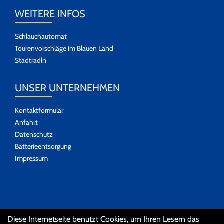
WEITERE INFOS
Schlauchautomat
Tourenvorschläge im Blauen Land
Stadtradln
UNSER UNTERNEHMEN
Kontaktformular
Anfahrt
Datenschutz
Batterieentsorgung
Impressum
SOZIALE MEDIEN
Diese Internetseite benutzt Cookies, um Ihren Lesern das